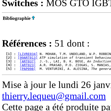
Switches :
MOS GTO IGB
Bibliographie
Références :
51 dont :
  [1] : 
[LIVRE034]
 N. MOHAN, T.M. UNDELAND, W.P. ROBBIN
  [2] : 
[99ART013]
ATP simulation of transient behaviou
  [3] : 
[ART037]
  J.-S., LAI, B. K. BOSE, 
An Induction
  [4] : 
[ART023]
  A.R. PRASAD, P.D. ZIOGAS, S. MANIAS,
  [5] : 
[PAP098]
  M. VENTURINI, A. ALESINA, 
The genera
Mise à jour le lundi 26 janv
thierry.lequeu@gmail.com
Cette page a été produite p