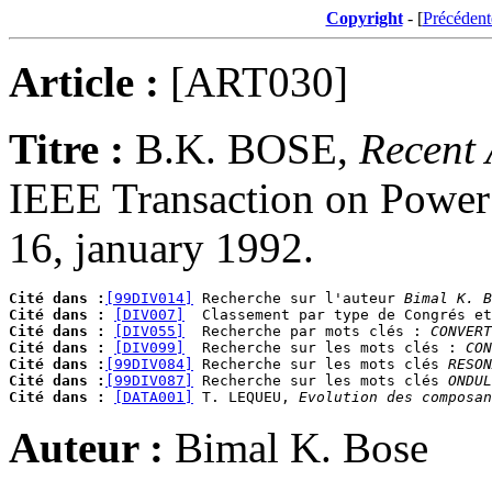
Copyright
- [
Précédent
Article :
[ART030]
Titre :
B.K. BOSE,
Recent 
IEEE Transaction on Power E
16, january 1992.
Cité dans :
[99DIV014]
 Recherche sur l'auteur 
Bimal K. B
Cité dans :
[DIV007]
Cité dans :
[DIV055]
  Recherche par mots clés : 
CONVERT
Cité dans :
[DIV099]
  Recherche sur les mots clés : 
CON
Cité dans :
[99DIV084]
 Recherche sur les mots clés 
RESON
Cité dans :
[99DIV087]
 Recherche sur les mots clés 
ONDUL
Cité dans :
[DATA001]
 T. LEQUEU, 
Evolution des composan
Auteur :
Bimal K. Bose