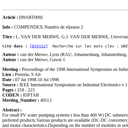
Article :
[99ART009]
Info :
COMPENDEX Numéro de réponse 2
Titre :
L. VAN DER MERWE, G.J. VAN DER MERWE,
Universa
Cité dans :
[DIV152]
  Recherche sur les mots clés : 
UNI
Auteur :
van der Merwe, Lyon (RAU, Johannesburg, Johannesburg, 
Auteur :
van der Merwe, Gawie J.
Meeting :
Proceedings of the 1998 International Symposium on Industr
Lieu :
Pretoria, S Afr
Date :
07 Jul 1998-10 Jul 1998
Source :
IEEE International Symposium on Industrial Electronics 
Pages :
218 - 223
CODEN :
85PTAR
Meeting_Number :
49113
Abstract :
For small PV water pumping systems ( less than 400 W) DC submersi
preferred products.Various products are available (DC-DC converters
and motor characteristics.Depending on the number of modules in serie