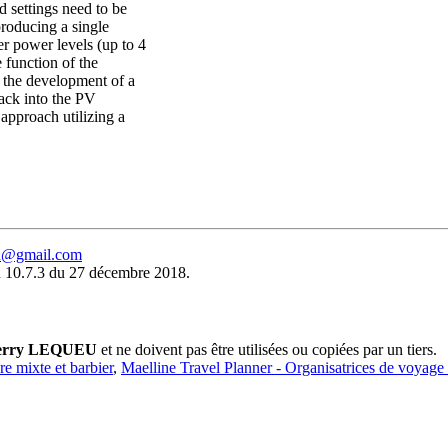
d settings need to be
producing a single
er power levels (up to 4
e function of the
 the development of a
ack into the PV
approach utilizing a
eu@gmail.com
 10.7.3 du 27 décembre 2018.
erry LEQUEU
et ne doivent pas être utilisées ou copiées par un tiers.
ure mixte et barbier
,
Maelline Travel Planner - Organisatrices de voyage