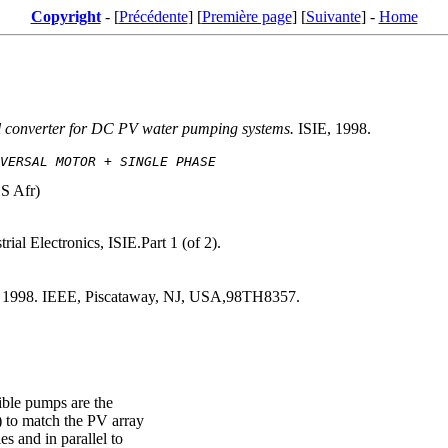
Copyright
- [
Précédente
] [
Première page
] [
Suivante
] -
Home
l converter for DC PV water pumping systems.
ISIE, 1998.
VERSAL MOTOR + SINGLE PHASE
S Afr)
ial Electronics, ISIE.Part 1 (of 2).
v 1 1998. IEEE, Piscataway, NJ, USA,98TH8357.
ble pumps are the
) to match the PV array
s and in parallel to