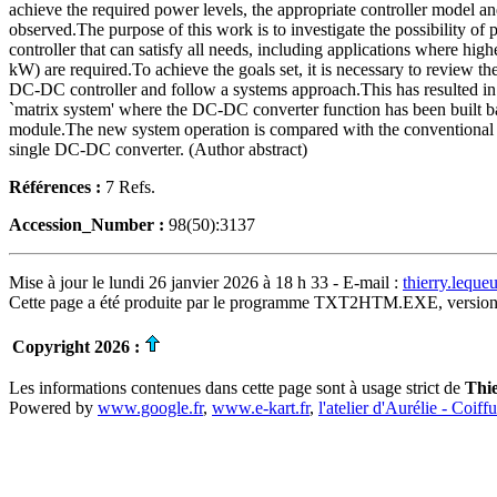
achieve the required power levels, the appropriate controller model an
observed.The purpose of this work is to investigate the possibility of 
controller that can satisfy all needs, including applications where high
kW) are required.To achieve the goals set, it is necessary to review th
DC-DC controller and follow a systems approach.This has resulted in
`matrix system' where the DC-DC converter function has been built b
module.The new system operation is compared with the conventional 
single DC-DC converter. (Author abstract)
Références :
7 Refs.
Accession_Number :
98(50):3137
Mise à jour le lundi 26 janvier 2026 à 18 h 33 - E-mail :
thierry.lequ
Cette page a été produite par le programme TXT2HTM.EXE, version
Copyright 2026 :
Les informations contenues dans cette page sont à usage strict de
Thi
Powered by
www.google.fr
,
www.e-kart.fr
,
l'atelier d'Aurélie - Coiff