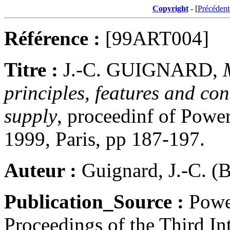
Copyright
- [
Précédent
Référence :
[99ART004]
Titre :
J.-C. GUIGNARD,
principles, features and co
supply
, proceedinf of Powe
1999, Paris, pp 187-197.
Auteur :
Guignard, J.-C. (B
Publication_Source :
Powe
Proceedings of the Third In