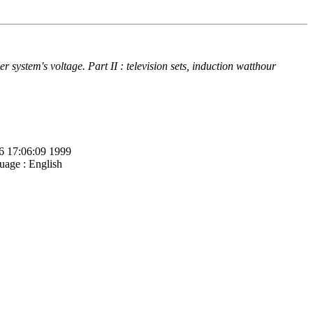
r system's voltage. Part II : television sets, induction watthour
6 17:06:09 1999
age : English