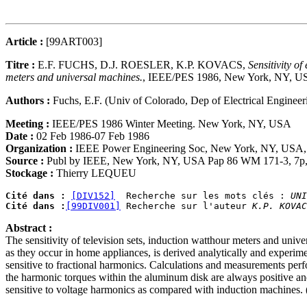
Article :
[99ART003]
Titre :
E.F. FUCHS, D.J. ROESLER, K.P. KOVACS,
Sensitivity o
meters and universal machines.
, IEEE/PES 1986, New York, NY, USA
Authors :
Fuchs, E.F. (Univ of Colorado, Dep of Electrical Enginee
Meeting :
IEEE/PES 1986 Winter Meeting. New York, NY, USA
Date :
02 Feb 1986-07 Feb 1986
Organization :
IEEE Power Engineering Soc, New York, NY, USA, M
Source :
Publ by IEEE, New York, NY, USA Pap 86 WM 171-3, 7p, M
Stockage :
Thierry LEQUEU
Cité dans :
[DIV152]
  Recherche sur les mots clés : 
UNI
Cité dans :
[99DIV001]
 Recherche sur l'auteur 
K.P. KOVAC
Abstract :
The sensitivity of television sets, induction watthour meters and univ
as they occur in home appliances, is derived analytically and experimen
sensitive to fractional harmonics. Calculations and measurements per
the harmonic torques within the aluminum disk are always positive and
sensitive to voltage harmonics as compared with induction machines. (