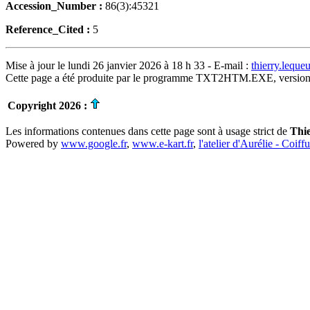
Accession_Number :
86(3):45321
Reference_Cited :
5
Mise à jour le lundi 26 janvier 2026 à 18 h 33 - E-mail :
thierry.lequ
Cette page a été produite par le programme TXT2HTM.EXE, version
Copyright 2026 :
Les informations contenues dans cette page sont à usage strict de
Thi
Powered by
www.google.fr
,
www.e-kart.fr
,
l'atelier d'Aurélie - Coiff