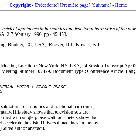
Copyright
- [
Précédente
] [
Première page
] [
Suivante
] -
Home
f electrical appliances to harmonics and fractional harmonics of the powe
, 2-7 february 1996, pp 445-453.
ring, Boulder, CO, USA); Roesler, D.J.; Kovacs, K.P.
eeting Location : New York, NY, USA, 24 Session Transcript Apr 0
eeting Number : 07429, Document Type : Conference Article, Langu
VERSAL MOTOR + SINGLE PHASE
S
ersalmotors to harmonics and fractional harmonics,
tally.This study shows that television sets are
formed with single-phase watthour meters show that
 accelerate the disk. Universal machines are not as
Edited author abstract).