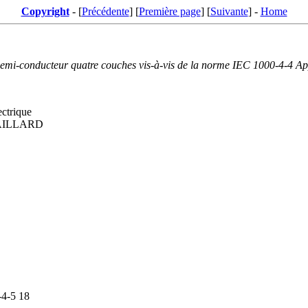
Copyright
- [
Précédente
] [
Première page
] [
Suivante
] -
Home
semi-conducteur quatre couches vis-à-vis de la norme IEC 1000-4-4 A
trique
SAILLARD
-4-5 18