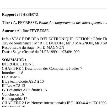
Rapport :
[THESE072]
Titre :
A. FEYBESSE,
Etude du comportement des interrupteurs à 
Auteur :
Adeline FEYBESSE
Info :
STAGE DE DEA D'ELECTRONIQUE, OPTION : Génie Elec
Jury de Soutenance : Mr R LE DOEUFF, Mr D MAGNON, Mr J 
Responsable du stage : Mr D MAGNON
Date :
Stage effectué du 01/02/1999 au 03/09/1999
SOMMAIRE :
INTRODUCTION 5
CHAPITRE 1 Description des Composants étudiés 7
Introduction 8
I Le Triac 8
II La technologie ASD ä 10
III Les ACS 13
IV Les autres ACS étudiés 15
Conclusion 16
Bibliographie 17
CHAPITRE 2 Les Normes internationales IEC 1000-4-4 et IEC1000