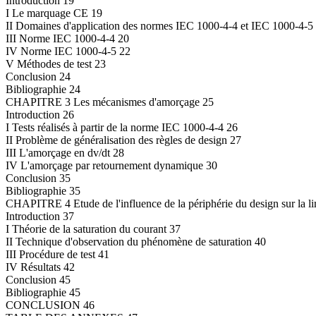
Introduction 19
I Le marquage CE 19
II Domaines d'application des normes IEC 1000-4-4 et IEC 1000-4-5
III Norme IEC 1000-4-4 20
IV Norme IEC 1000-4-5 22
V Méthodes de test 23
Conclusion 24
Bibliographie 24
CHAPITRE 3 Les mécanismes d'amorçage 25
Introduction 26
I Tests réalisés à partir de la norme IEC 1000-4-4 26
II Problème de généralisation des règles de design 27
III L'amorçage en dv/dt 28
IV L'amorçage par retournement dynamique 30
Conclusion 35
Bibliographie 35
CHAPITRE 4 Etude de l'influence de la périphérie du design sur la lim
Introduction 37
I Théorie de la saturation du courant 37
II Technique d'observation du phénomène de saturation 40
III Procédure de test 41
IV Résultats 42
Conclusion 45
Bibliographie 45
CONCLUSION 46