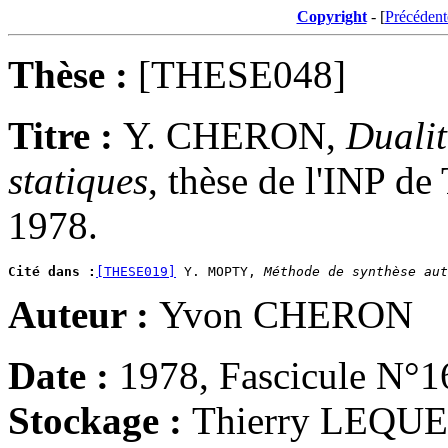
Copyright
- [
Précédent
Thèse :
[THESE048]
Titre :
Y. CHERON,
Dualit
statiques
, thèse de l'INP de
1978.
Cité dans :
[THESE019]
 Y. MOPTY, 
Méthode de synthèse aut
Auteur :
Yvon CHERON
Date :
1978, Fascicule N°1
Stockage :
Thierry LEQU