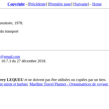
Copyright
- [
Précédente
] [
Première page
] [
Suivante
] -
Home
nsitoire
, 1978.
 du transport
eu@gmail.com
 10.7.3 du 27 décembre 2018.
erry LEQUEU
et ne doivent pas être utilisées ou copiées par un tiers.
ure mixte et barbier
,
Maelline Travel Planner - Organisatrices de voyage