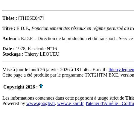
Thèse :
[THESE047]
Titre :
E.D.F.,
Fonctionnement des réseaux en régime perturbé au tra
Auteur :
E.D.F. - Direction de la production et du transport - Service
Date :
1978, Fascicule N°16
Stockage :
Thierry LEQUEU
Mise à jour le lundi 26 janvier 2026 à 18 h 46 - E-mail :
thierry.lequ
Cette page a été produite par le programme TXT2HTM.EXE, version
Copyright 2026 :
Les informations contenues dans cette page sont à usage strict de
Thi
Powered by
www.google.fr
,
www.e-kart.fr
,
l'atelier d'Aurélie - Coiff