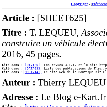
Copyright
- [
Précédent
Article :
[SHEET625]
Titre :
T. LEQUEU,
Associ
construire un véhicule élect
2016, 45 pages.
Cité dans :
[DIV120]
Cité dans :
[DATA033]
 Liste des publications de 
Thierry
Cité dans :
[99DIV141]
Auteur :
Thierry LEQUEU
Adresse :
Le Blog e-Kart.fr