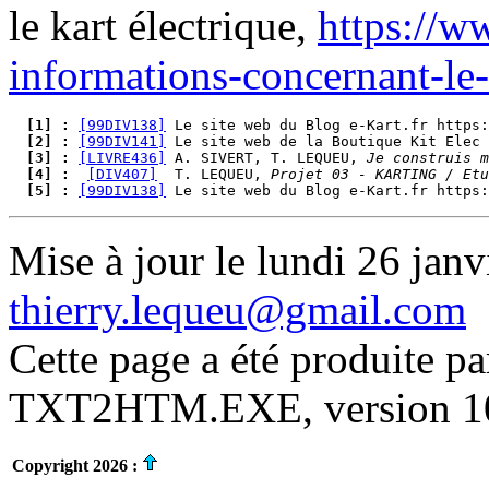
le kart électrique,
https://w
informations-concernant-le-
  [1] : 
[99DIV138]
  [2] : 
[99DIV141]
  [3] : 
[LIVRE436]
 A. SIVERT, T. LEQUEU, 
Je construis 
  [4] : 
[DIV407]
  T. LEQUEU, 
Projet 03 - KARTING / Etu
  [5] : 
[99DIV138]
Mise à jour le lundi 26 janv
thierry.lequeu@gmail.com
Cette page a été produite p
TXT2HTM.EXE, version 10.
Copyright 2026 :