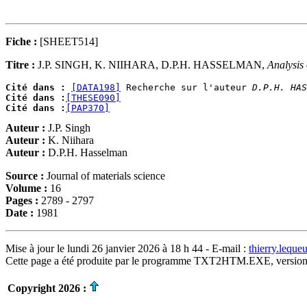
Fiche :
[SHEET514]
Titre :
J.P. SINGH, K. NIIHARA, D.P.H. HASSELMAN,
Analysis 
Cité dans :
[DATA198]
 Recherche sur l'auteur 
D.P.H. HAS
Cité dans :
[THESE090]
Cité dans :
[PAP370]
Auteur :
J.P. Singh
Auteur :
K. Niihara
Auteur :
D.P.H. Hasselman
Source :
Journal of materials science
Volume :
16
Pages :
2789 - 2797
Date :
1981
Mise à jour le lundi 26 janvier 2026 à 18 h 44 - E-mail :
thierry.lequ
Cette page a été produite par le programme TXT2HTM.EXE, version
Copyright 2026 :