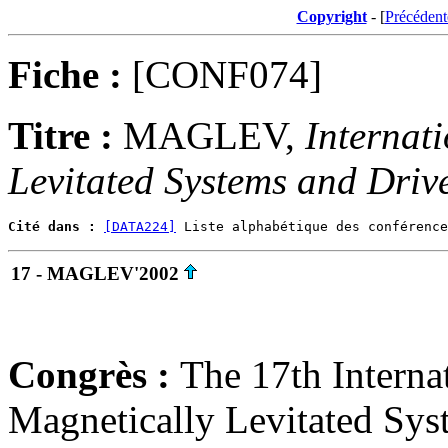
Copyright
- [
Précédent
Fiche :
[CONF074]
Titre :
MAGLEV,
Internat
Levitated Systems and Driv
Cité dans :
[DATA224]
17 - MAGLEV'2002
Congrès :
The 17th Interna
Magnetically Levitated Sys