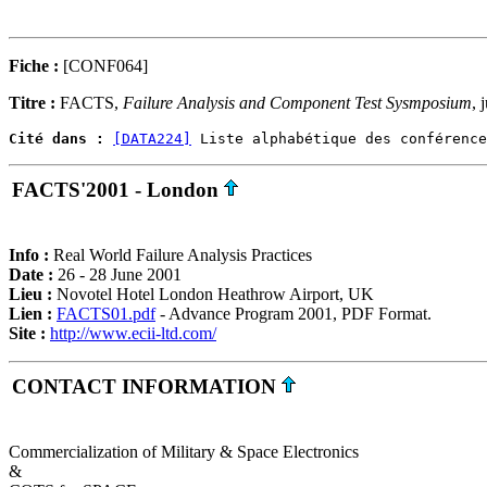
Fiche :
[CONF064]
Titre :
FACTS,
Failure Analysis and Component Test Sysmposium
, 
Cité dans :
[DATA224]
FACTS'2001 - London
Info :
Real World Failure Analysis Practices
Date :
26 - 28 June 2001
Lieu :
Novotel Hotel London Heathrow Airport, UK
Lien :
FACTS01.pdf
- Advance Program 2001, PDF Format.
Site :
http://www.ecii-ltd.com/
CONTACT INFORMATION
Commercialization of Military & Space Electronics
&