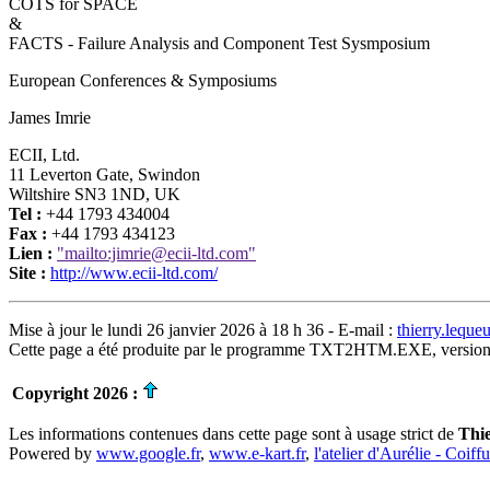
COTS for SPACE
&
FACTS - Failure Analysis and Component Test Sysmposium
European Conferences & Symposiums
James Imrie
ECII, Ltd.
11 Leverton Gate, Swindon
Wiltshire SN3 1ND, UK
Tel :
+44 1793 434004
Fax :
+44 1793 434123
Lien :
"mailto:jimrie@ecii-ltd.com"
Site :
http://www.ecii-ltd.com/
Mise à jour le lundi 26 janvier 2026 à 18 h 36 - E-mail :
thierry.lequ
Cette page a été produite par le programme TXT2HTM.EXE, version
Copyright 2026 :
Les informations contenues dans cette page sont à usage strict de
Thi
Powered by
www.google.fr
,
www.e-kart.fr
,
l'atelier d'Aurélie - Coiff