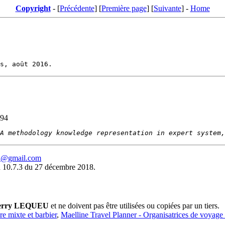
Copyright
- [
Précédente
] [
Première page
] [
Suivante
] -
Home
994
A methodology knowledge representation in expert system,
eu@gmail.com
 10.7.3 du 27 décembre 2018.
erry LEQUEU
et ne doivent pas être utilisées ou copiées par un tiers.
ure mixte et barbier
,
Maelline Travel Planner - Organisatrices de voyage