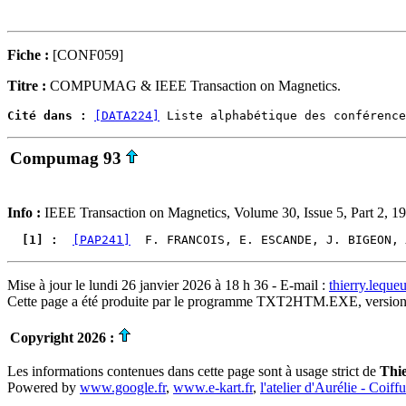
Fiche :
[CONF059]
Titre :
COMPUMAG & IEEE Transaction on Magnetics.
Cité dans :
[DATA224]
Compumag 93
Info :
IEEE Transaction on Magnetics, Volume 30, Issue 5, Part 2, 1
  [1] : 
[PAP241]
  F. FRANCOIS, E. ESCANDE, J. BIGEON, 
Mise à jour le lundi 26 janvier 2026 à 18 h 36 - E-mail :
thierry.lequ
Cette page a été produite par le programme TXT2HTM.EXE, version
Copyright 2026 :
Les informations contenues dans cette page sont à usage strict de
Thi
Powered by
www.google.fr
,
www.e-kart.fr
,
l'atelier d'Aurélie - Coiff