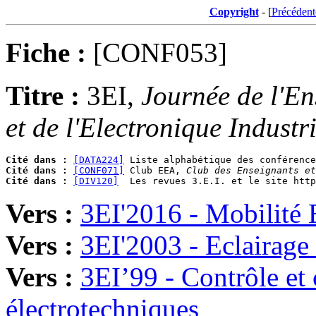
Copyright
- [
Précédent
Fiche :
[CONF053]
Titre :
3EI,
Journée de l'En
et de l'Electronique Industri
Cité dans :
[DATA224]
Cité dans :
[CONF071]
 Club EEA, 
Club des Enseignants et
Cité dans :
[DIV120]
Vers :
3EI'2016 - Mobilité 
Vers :
3EI'2003 - Eclairage 
Vers :
3EI’99 - Contrôle e
électrotechniques