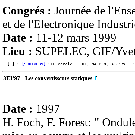
Congrés :
Journée de l'Ens
et de l'Electronique Industri
Date :
11-12 mars 1999
Lieu :
SUPELEC, GIF/Yvet
  [1] : 
[99DIV089]
 SEE cercle 13-01, MAFPEN, 
3EI'99 - C
3EI’97 - Les convertisseurs statiques
Date :
1997
H. Foch, F. Forest: " Ondule