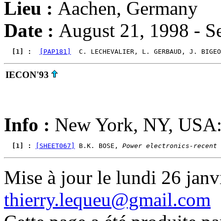
Lieu :
Aachen, Germany
Date :
August 21, 1998 - S
  [1] : 
[PAP181]
  C. LECHEVALIER, L. GERBAUD, J. BIGEO
IECON'93
Info :
New York, NY, USA:
  [1] : 
[SHEET067]
 B.K. BOSE, 
Power electronics-recent 
Mise à jour le lundi 26 janv
thierry.lequeu@gmail.com