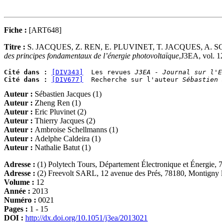
Fiche :
[ART648]
Titre :
S. JACQUES, Z. REN, E. PLUVINET, T. JACQUES, A
des principes fondamentaux de l’énergie photovoltaïque
,J3EA, vol. 1
Cité dans :
[DIV343]
  Les revues 
J3EA - Journal sur l'E
Cité dans :
[DIV677]
  Recherche sur l'auteur 
Sébastien 
Auteur :
Sébastien Jacques (1)
Auteur :
Zheng Ren (1)
Auteur :
Eric Pluvinet (2)
Auteur :
Thierry Jacques (2)
Auteur :
Ambroise Schellmanns (1)
Auteur :
Adelphe Caldeira (1)
Auteur :
Nathalie Batut (1)
Adresse :
(1) Polytech Tours, Département Électronique et Énergie,
Adresse :
(2) Freevolt SARL, 12 avenue des Prés, 78180, Montigny 
Volume :
12
Année :
2013
Numéro :
0021
Pages :
1 - 15
DOI :
http://dx.doi.org/10.1051/j3ea/2013021