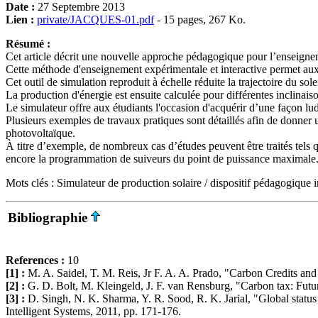
Date :
27 Septembre 2013
Lien :
private/JACQUES-01.pdf
- 15 pages, 267 Ko.
Résumé :
Cet article décrit une nouvelle approche pédagogique pour l’enseignem
Cette méthode d'enseignement expérimentale et interactive permet aux
Cet outil de simulation reproduit à échelle réduite la trajectoire du sole
La production d'énergie est ensuite calculée pour différentes inclinaiso
Le simulateur offre aux étudiants l'occasion d'acquérir d’une façon l
Plusieurs exemples de travaux pratiques sont détaillés afin de donner u
photovoltaïque.
À titre d’exemple, de nombreux cas d’études peuvent être traités tels qu
encore la programmation de suiveurs du point de puissance maximale
Mots clés : Simulateur de production solaire / dispositif pédagogique 
Bibliographie
References :
10
[1] :
M. A. Saidel, T. M. Reis, Jr F. A. A. Prado, "Carbon Credits and
[2] :
G. D. Bolt, M. Kleingeld, J. F. van Rensburg, "Carbon tax: Fut
[3] :
D. Singh, N. K. Sharma, Y. R. Sood, R. K. Jarial, "Global statu
Intelligent Systems, 2011, pp. 171-176.