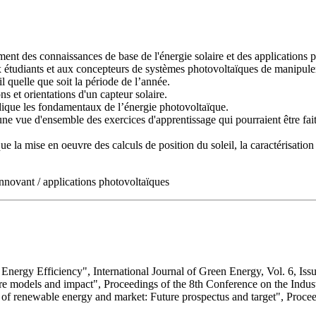
ent des connaissances de base de l'énergie solaire et des applications 
 étudiants et aux concepteurs de systèmes photovoltaïques de manipuler
il quelle que soit la période de l’année.
ns et orientations d'un capteur solaire.
udique les fondamentaux de l’énergie photovoltaïque.
ne vue d'ensemble des exercices d'apprentissage qui pourraient être fait
e la mise en oeuvre des calculs de position du soleil, la caractérisation 
.
innovant / applications photovoltaïques
 Energy Efficiency", International Journal of Green Energy, Vol. 6, Iss
ure models and impact", Proceedings of the 8th Conference on the Indu
s of renewable energy and market: Future prospectus and target", Proce