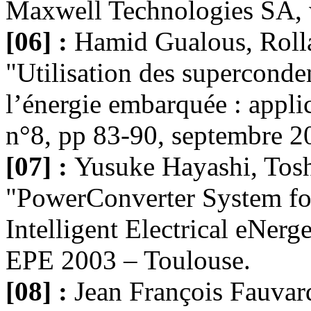
Maxwell Technologies SA,
[06] :
Hamid Gualous, Rolla
"Utilisation des superconde
l’énergie embarquée : appli
n°8, pp 83-90, septembre 2
[07] :
Yusuke Hayashi, Toshi
"PowerConverter System for
Intelligent Electrical eNer
EPE 2003 – Toulouse.
[08] :
Jean François Fauvarq