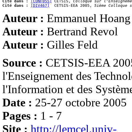
Cité dans :
[CONF055]
 CETSIS, 
Colloque sur l'Enseigneme
Cité dans :
[DIV467]
  CETSIS-EEA 2005, 
5ième Colloque s
Auteur :
Emmanuel Hoang
Auteur :
Bertrand Revol
Auteur :
Gilles Feld
Source :
CETSIS-EEA 2005,
l'Enseignement des Technolo
l'Information et des Systè
Date :
25-27 octobre 2005
Pages :
1 - 7
Site :
http://lemcel.univ-