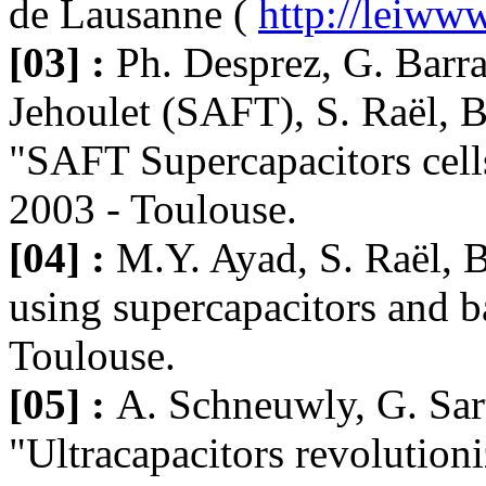
de Lausanne (
http://leiwww
[03] :
Ph. Desprez, G. Barra
Jehoulet (SAFT), S. Raël,
"SAFT Supercapacitors cell
2003 - Toulouse.
[04] :
M.Y. Ayad, S. Raël, 
using supercapacitors and b
Toulouse.
[05] :
A. Schneuwly, G. Sart
"Ultracapacitors revolution