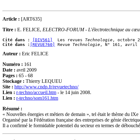
Article :
[ART635]
Titre :
E. FELICE,
ELECTRO-FORUM - L'électrotechnique au cœur 
Cité dans :
[DIV561]
  Les revues 
Technologie
Cité dans :
[REVUE760]
 Revue 
Technologie
Auteur :
Eric FELICE
Numéro :
161
Date :
avril 2009
Pages :
65 - 68
Stockage :
Thierry LEQUEU
Site :
http://www.cndp.fr/revuetechno/
Lien :
r-techno/accueil.htm
- le 14 juin 2008.
Lien :
r-techno/som161.htm
Résumé :
« Nouvelles énergies et métiers de demain », tel était le thème du IXe
Organisé par la Fédération française des entreprises de génie électriqu
Il a confirmé le formidable potentiel du secteur en termes de débouché