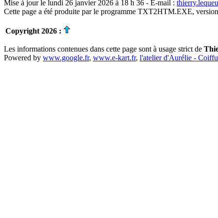
Mise à jour le lundi 26 janvier 2026 à 18 h 36 - E-mail :
thierry.lequ
Cette page a été produite par le programme TXT2HTM.EXE, version
Copyright 2026 :
Les informations contenues dans cette page sont à usage strict de
Thi
Powered by
www.google.fr
,
www.e-kart.fr
,
l'atelier d'Aurélie - Coiff