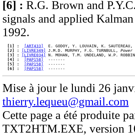
[6] :
R.G. Brown and P.Y.C.
signals and applied Kalman
1992.
  [1] : 
[ART433]
  E. GODOY, Y. LOUVAIN, K. SAUTEREAU, 
  [2] : 
[LIVRE349]
 J.M.D. MURPHY, F.G. TURNBULL, 
Power 
  [3] : 
[LIVRE034]
 N. MOHAN, T.M. UNDELAND, W.P. ROBBIN
  [4] : 
[PAP158]
  [5] : 
[PAP158]
  [6] : 
[PAP158]
Mise à jour le lundi 26 janv
thierry.lequeu@gmail.com
Cette page a été produite p
TXT2HTM.EXE, version 10.