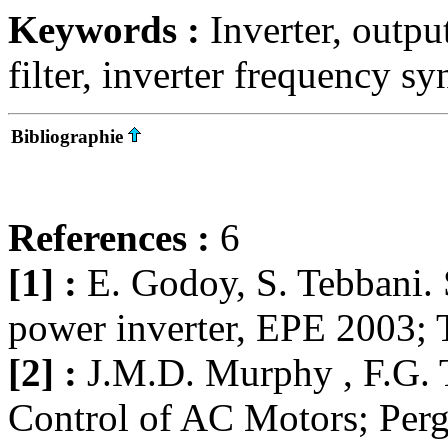
Keywords :
Inverter, outp
filter, inverter frequency s
Bibliographie
References :
6
[1] :
E. Godoy, S. Tebbani. S
power inverter, EPE 2003; 
[2] :
J.M.D. Murphy , F.G. 
Control of AC Motors; Per