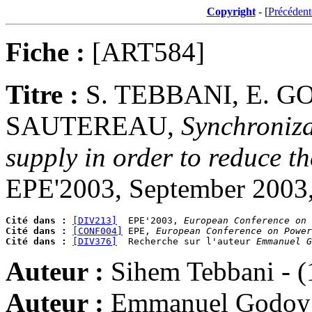
Copyright
- [
Précédent
Fiche :
[ART584]
Titre :
S. TEBBANI, E. G
SAUTEREAU,
Synchroniza
supply in order to reduce th
EPE'2003, September 2003,
Cité dans :
[DIV213]
  EPE'2003, 
European Conference on 
Cité dans :
[CONF004]
 EPE, 
European Conference on Power
Cité dans :
[DIV376]
  Recherche sur l'auteur 
Emmanuel G
Auteur :
Sihem Tebbani - (
Auteur :
Emmanuel Godoy 