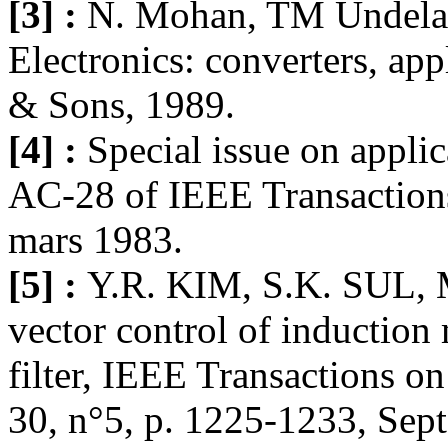
[3] :
N. Mohan, TM Undelan
Electronics: converters, ap
& Sons, 1989.
[4] :
Special issue on applic
AC-28 of IEEE Transaction
mars 1983.
[5] :
Y.R. KIM, S.K. SUL, 
vector control of inductio
filter, IEEE Transactions on
30, n°5, p. 1225-1233, Sep