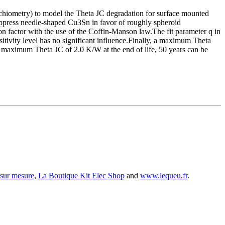
chiometry) to model the Theta JC degradation for surface mounted
suppress needle-shaped Cu3Sn in favor of roughly spheroid
on factor with the use of the Coffin-Manson law.The fit parameter q in
tivity level has no significant influence.Finally, a maximum Theta
 maximum Theta JC of 2.0 K/W at the end of life, 50 years can be
 sur mesure
,
La Boutique Kit Elec Shop
and
www.lequeu.fr
.