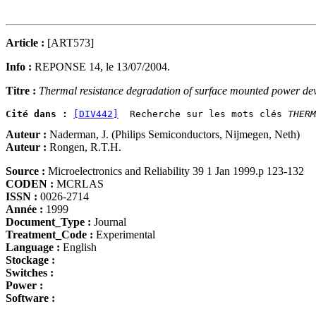
Article :
[ART573]
Info :
REPONSE 14, le 13/07/2004.
Titre :
Thermal resistance degradation of surface mounted power dev
Cité dans :
[DIV442]
  Recherche sur les mots clés 
THERM
Auteur :
Naderman, J. (Philips Semiconductors, Nijmegen, Neth)
Auteur :
Rongen, R.T.H.
Source :
Microelectronics and Reliability 39 1 Jan 1999.p 123-132
CODEN :
MCRLAS
ISSN :
0026-2714
Année :
1999
Document_Type :
Journal
Treatment_Code :
Experimental
Language :
English
Stockage :
Switches :
Power :
Software :