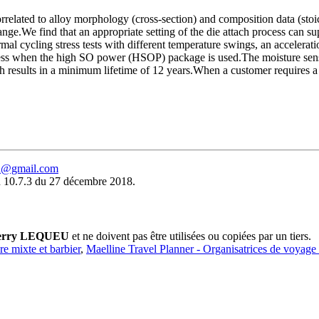
lated to alloy morphology (cross-section) and composition data (stoi
nge.We find that an appropriate setting of the die attach process can 
l cycling stress tests with different temperature swings, an accelerati
rocess when the high SO power (HSOP) package is used.The moisture sensi
h results in a minimum lifetime of 12 years.When a customer requires a
eu@gmail.com
 10.7.3 du 27 décembre 2018.
erry LEQUEU
et ne doivent pas être utilisées ou copiées par un tiers.
ure mixte et barbier
,
Maelline Travel Planner - Organisatrices de voyage