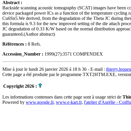
Abstract :
Backside scanning acoustic tomography (SCAT) images have been corre
device packaged power ICs as a function of the temperature cycling ra
Cu6Sn5.We derived, from the degradation of the Theta JC during therma
this formula is 9.3 for the new improved setting of the die attach p
JC degradation of 0.33 K/W based on the normal distribution approac
guaranteed.(Author abstract)
Références :
8 Refs.
Accession_Number :
1999(27):3571 COMPENDEX
Mise à jour le lundi 26 janvier 2026 à 18 h 36 - E-mail :
thierry.lequ
Cette page a été produite par le programme TXT2HTM.EXE, version
Copyright 2026 :
Les informations contenues dans cette page sont à usage strict de
Thi
Powered by
www.google.fr
,
www.e-kart.fr
,
l'atelier d'Aurélie - Coiff