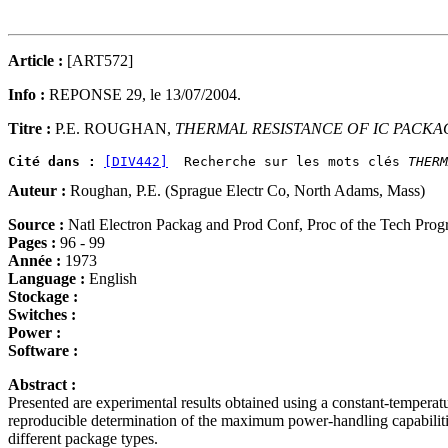
Article :
[ART572]
Info :
REPONSE 29, le 13/07/2004.
Titre :
P.E. ROUGHAN,
THERMAL RESISTANCE OF IC PACKA
Cité dans :
[DIV442]
  Recherche sur les mots clés 
THERM
Auteur :
Roughan, P.E. (Sprague Electr Co, North Adams, Mass)
Source :
Natl Electron Packag and Prod Conf, Proc of the Tech Prog
Pages :
96 - 99
Année :
1973
Language :
English
Stockage :
Switches :
Power :
Software :
Abstract :
Presented are experimental results obtained using a constant-temperatu
reproducible determination of the maximum power-handling capabilities 
different package types.