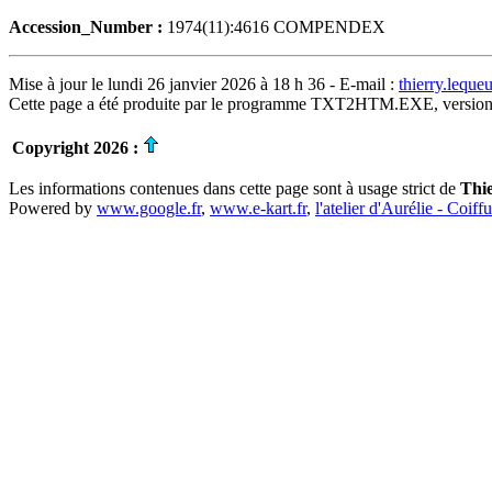
Accession_Number :
1974(11):4616 COMPENDEX
Mise à jour le lundi 26 janvier 2026 à 18 h 36 - E-mail :
thierry.lequ
Cette page a été produite par le programme TXT2HTM.EXE, version
Copyright 2026 :
Les informations contenues dans cette page sont à usage strict de
Thi
Powered by
www.google.fr
,
www.e-kart.fr
,
l'atelier d'Aurélie - Coiff