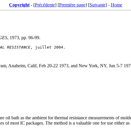
Copyright
- [
Précédente
] [
Première page
] [
Suivante
] -
Home
GES
, 1973, pp. 96-99.
AL RESISTANCE
ram, Anaheim, Calif, Feb 20-22 1973, and New York, NY, Jun 5-7 1973
re oil bath as the ambient for thermal resistance measurements of molde
of most IC packages. The method is a valuable one for use either as a q