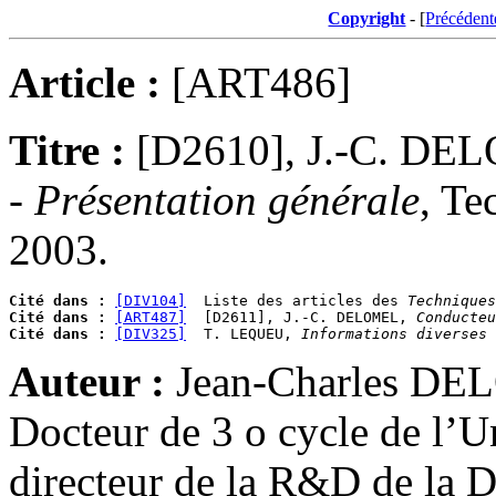
Copyright
- [
Précédent
Article :
[ART486]
Titre :
[D2610], J.-C. D
- Présentation générale
, Te
2003.
Cité dans :
[DIV104]
  Liste des articles des 
Techniques
Cité dans :
[ART487]
  [D2611], J.-C. DELOMEL, 
Conducteu
Cité dans :
[DIV325]
  T. LEQUEU, 
Informations diverses 
Auteur :
Jean-Charles DEL
Docteur de 3 o cycle de l’Un
directeur de la R&D de la D