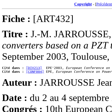
Copyright
- [
Précédent
Fiche :
[ART432]
Titre :
J.-M. JARROUSSE
converters based on a PZT 
September 2003, Toulouse, 
Cité dans :
[DIV213]
  EPE'2003, 
European Conference on 
Cité dans :
[CONF004]
 EPE, 
European Conference on Power
Auteur :
JARROUSSE Jean
Date :
du 2 au 4 septembre
Congrés :
10th European C