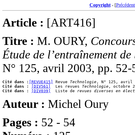
Copyright
- [
Précédent
Article :
[ART416]
Titre :
M. OURY,
Concours
Étude de l’entraînement de 
N° 125, avril 2003, pp. 52-
Cité dans :
[REVUE415]
 Revue 
Technologie
Cité dans :
[DIV561]
  Les revues 
Technologie
Cité dans :
[DIV039]
  Liste de 
revues diverses en élect
Auteur :
Michel Oury
Pages :
52 - 54