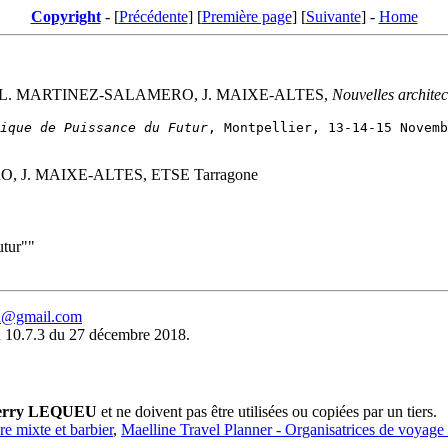
Copyright
- [
Précédente
] [
Première page
] [
Suivante
] -
Home
 L. MARTINEZ-SALAMERO, J. MAIXE-ALTES,
Nouvelles architec
ique de Puissance du Futur
J. MAIXE-ALTES, ETSE Tarragone
utur""
eu@gmail.com
 10.7.3 du 27 décembre 2018.
erry LEQUEU
et ne doivent pas être utilisées ou copiées par un tiers.
ure mixte et barbier
,
Maelline Travel Planner - Organisatrices de voyage