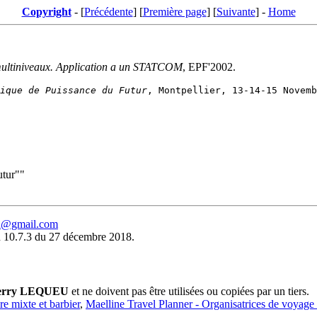
Copyright
- [
Précédente
] [
Première page
] [
Suivante
] -
Home
 multiniveaux. Application a un STATCOM
, EPF'2002.
ique de Puissance du Futur
utur""
eu@gmail.com
 10.7.3 du 27 décembre 2018.
erry LEQUEU
et ne doivent pas être utilisées ou copiées par un tiers.
ure mixte et barbier
,
Maelline Travel Planner - Organisatrices de voyage