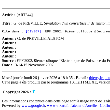
Article :
[ART344]
Titre :
G. de PREVILLE,
Simulation d'un convertisseur de tension
Cité dans :
[DIV307]
  EPF'2002, 9ième colloque 
Electron
Auteur :
G. de PREVILLE, ALSTOM
Auteur :
Auteur :
Auteur :
Auteur :
Source :
EPF'2002, 9ième colloque "Electronique de Puissance du F
Date :
13-14-15 Novembre 2002.
Mise à jour le lundi 26 janvier 2026 à 18 h 35 - E-mail :
thierry.lequ
Cette page a été produite par le programme TXT2HTM.EXE, version
Copyright 2026 :
Les informations contenues dans cette page sont à usage strict de
Thi
Powered by
www.google.fr
,
www.e-kart.fr
,
l'atelier d'Aurélie - Coiff