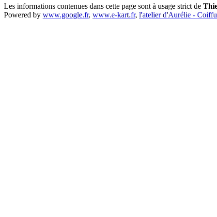
Les informations contenues dans cette page sont à usage strict de
Thi
Powered by
www.google.fr
,
www.e-kart.fr
,
l'atelier d'Aurélie - Coiff