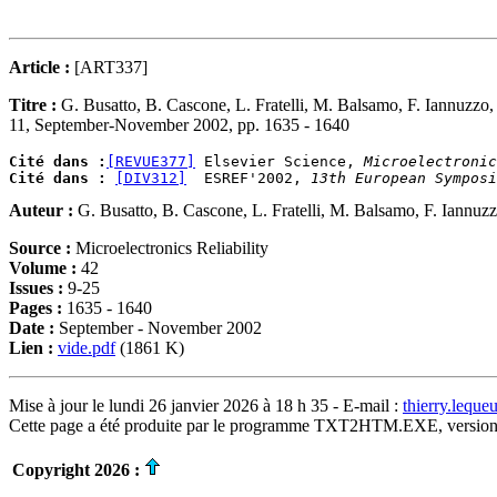
Article :
[ART337]
Titre :
G. Busatto, B. Cascone, L. Fratelli, M. Balsamo, F. Iannuzzo,
11, September-November 2002, pp. 1635 - 1640
Cité dans :
[REVUE377]
 Elsevier Science, 
Microelectronic
Cité dans :
[DIV312]
  ESREF'2002, 
13th European Symposi
Auteur :
G. Busatto, B. Cascone, L. Fratelli, M. Balsamo, F. Iannuzz
Source :
Microelectronics Reliability
Volume :
42
Issues :
9-25
Pages :
1635 - 1640
Date :
September - November 2002
Lien :
vide.pdf
(1861 K)
Mise à jour le lundi 26 janvier 2026 à 18 h 35 - E-mail :
thierry.lequ
Cette page a été produite par le programme TXT2HTM.EXE, version
Copyright 2026 :