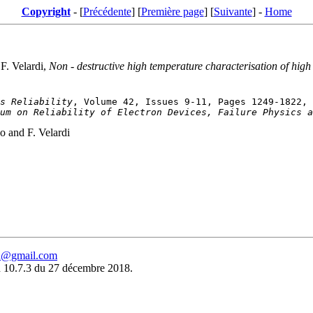
Copyright
- [
Précédente
] [
Première page
] [
Suivante
] -
Home
 F. Velardi,
Non - destructive high temperature characterisation of high
s Reliability
um on Reliability of Electron Devices, Failure Physics a
o and F. Velardi
eu@gmail.com
 10.7.3 du 27 décembre 2018.