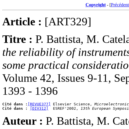
Copyright
- [
Précédent
Article :
[ART329]
Titre :
P. Battista, M. Cate
the reliability of instrumen
some practical considerati
Volume 42, Issues 9-11, S
1393 - 1396
Cité dans :
[REVUE377]
 Elsevier Science, 
Microelectronic
Cité dans :
[DIV312]
  ESREF'2002, 
13th European Symposi
Auteur :
P. Battista, M. Ca