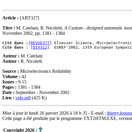
Article :
[ART327]
Titre :
M. Catelani, R. Nicoletti,
A Custom - designed automatic meas
November 2002, pp. 1381 - 1384
Cité dans :
[REVUE377]
 Elsevier Science, 
Microelectronic
Cité dans :
[DIV312]
  ESREF'2002, 
13th European Symposi
Auteur :
M. Catelani
Auteur :
R. Nicoletti
Source :
Microelectronics Reliability
Volume :
42
Issues :
9-15
Pages :
1381 - 1384
Date :
September - November 2002
Lien :
vide.pdf
(425 K)
Mise à jour le lundi 26 janvier 2026 à 18 h 35 - E-mail :
thierry.lequ
Cette page a été produite par le programme TXT2HTM.EXE, version
Copyright 2026 :