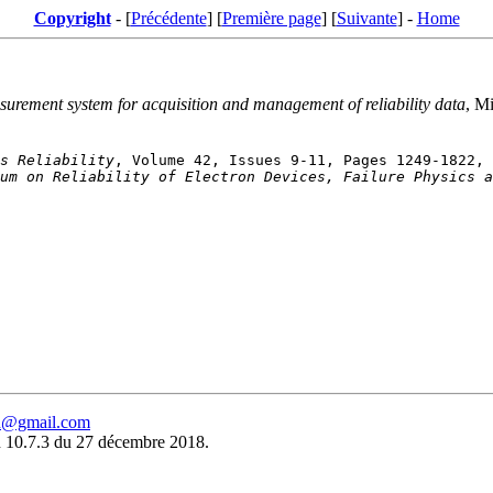
Copyright
- [
Précédente
] [
Première page
] [
Suivante
] -
Home
urement system for acquisition and management of reliability data
, M
s Reliability
um on Reliability of Electron Devices, Failure Physics a
eu@gmail.com
 10.7.3 du 27 décembre 2018.