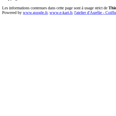
Les informations contenues dans cette page sont à usage strict de
Thi
Powered by
www.google.fr
,
www.e-kart.fr
,
l'atelier d'Aurélie - Coiff