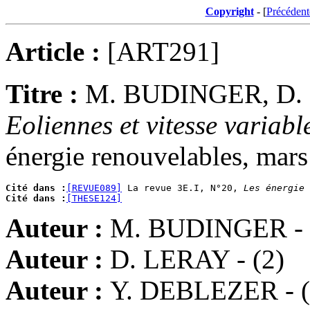
Copyright
- [
Précédent
Article :
[ART291]
Titre :
M. BUDINGER, D.
Eoliennes et vitesse variabl
énergie renouvelables, mars
Cité dans :
[REVUE089]
 La revue 3E.I, N°20, 
Les énergie 
Cité dans :
[THESE124]
Auteur :
M. BUDINGER - 
Auteur :
D. LERAY - (2)
Auteur :
Y. DEBLEZER - (