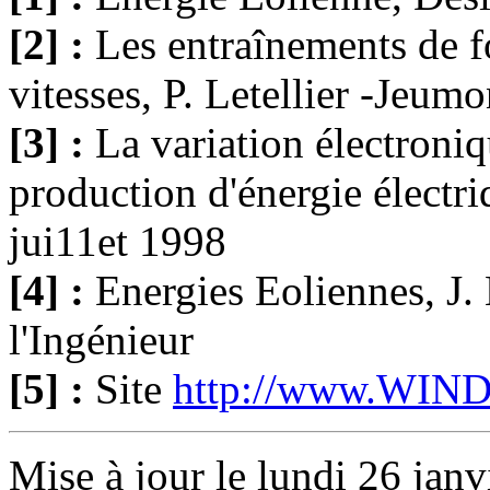
[2] :
Les entraînements de fo
vitesses, P. Letellier -Jeu
[3] :
La variation électroniq
production d'énergie électr
jui11et 1998
[4] :
Energies Eoliennes, J.
l'Ingénieur
[5] :
Site
http://www.WI
Mise à jour le lundi 26 janv