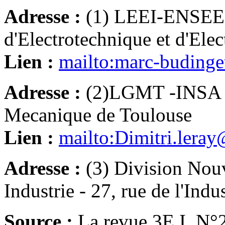
Adresse :
(1) LEEI-ENSEEI
d'Electrotechnique et d'Elec
Lien :
mailto:marc-buding
Adresse :
(2)LGMT -INSA T
Mecanique de Toulouse
Lien :
mailto:Dimitri.leray
Adresse :
(3) Division Nou
Industrie - 27, rue de l'Ind
Source :
La revue 3E.I, N°2