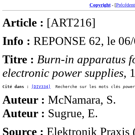
Copyright
- [
Précédent
Article :
[ART216]
Info :
REPONSE 62, le 06/
Titre :
Burn-in apparatus fo
electronic power supplies
, 
Cité dans :
[DIV334]
  Recherche sur les mots clés 
power
Auteur :
McNamara, S.
Auteur :
Sugrue, E.
Source :
Elektronik Praxis 