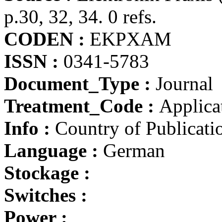
p.30, 32, 34. 0 refs.
CODEN :
EKPXAM
ISSN :
0341-5783
Document_Type :
Journal
Treatment_Code :
Applicat
Info :
Country of Publicati
Language :
German
Stockage :
Switches :
Power :