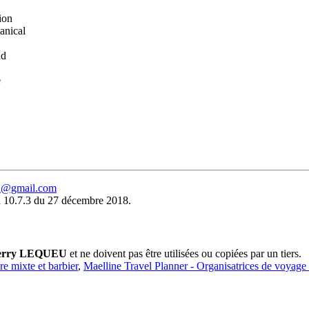
ion
anical
nd
e
eu@gmail.com
 10.7.3 du 27 décembre 2018.
erry LEQUEU
et ne doivent pas être utilisées ou copiées par un tiers.
ure mixte et barbier
,
Maelline Travel Planner - Organisatrices de voyage