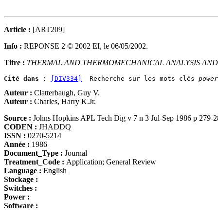
Article :
[ART209]
Info :
REPONSE 2 © 2002 EI, le 06/05/2002.
Titre :
THERMAL AND THERMOMECHANICAL ANALYSIS AND 
Cité dans :
[DIV334]
  Recherche sur les mots clés 
power
Auteur :
Clatterbaugh, Guy V.
Auteur :
Charles, Harry K.Jr.
Source :
Johns Hopkins APL Tech Dig v 7 n 3 Jul-Sep 1986 p 279-
CODEN :
JHADDQ
ISSN :
0270-5214
Année :
1986
Document_Type :
Journal
Treatment_Code :
Application; General Review
Language :
English
Stockage :
Switches :
Power :
Software :