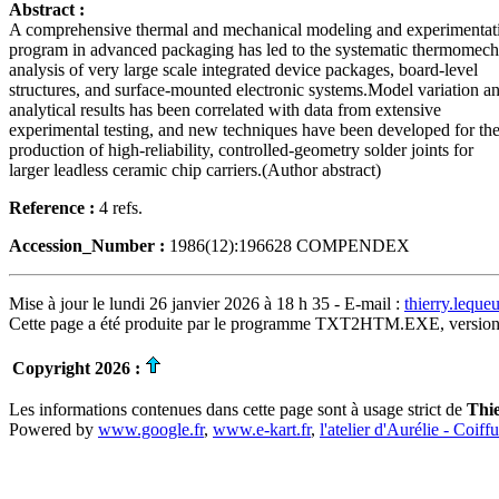
Abstract :
A comprehensive thermal and mechanical modeling and experimentat
program in advanced packaging has led to the systematic thermomech
analysis of very large scale integrated device packages, board-level
structures, and surface-mounted electronic systems.Model variation a
analytical results has been correlated with data from extensive
experimental testing, and new techniques have been developed for th
production of high-reliability, controlled-geometry solder joints for
larger leadless ceramic chip carriers.(Author abstract)
Reference :
4 refs.
Accession_Number :
1986(12):196628 COMPENDEX
Mise à jour le lundi 26 janvier 2026 à 18 h 35 - E-mail :
thierry.lequ
Cette page a été produite par le programme TXT2HTM.EXE, version
Copyright 2026 :
Les informations contenues dans cette page sont à usage strict de
Thi
Powered by
www.google.fr
,
www.e-kart.fr
,
l'atelier d'Aurélie - Coiff