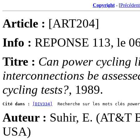
Copyright
- [
Précédent
Article :
[ART204]
Info :
REPONSE 113, le 06
Titre :
Can power cycling li
interconnections be assesse
cycling tests?
, 1989.
Cité dans :
[DIV334]
  Recherche sur les mots clés 
power
Auteur :
Suhir, E. (AT&T B
USA)