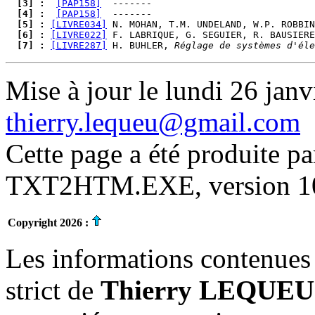
  [3] : 
[PAP158]
  [4] : 
[PAP158]
  [5] : 
[LIVRE034]
 N. MOHAN, T.M. UNDELAND, W.P. ROBBIN
  [6] : 
[LIVRE022]
 F. LABRIQUE, G. SEGUIER, R. BAUSIERE
  [7] : 
[LIVRE287]
 H. BUHLER, 
Réglage de systèmes d'éle
Mise à jour le lundi 26 janv
thierry.lequeu@gmail.com
Cette page a été produite p
TXT2HTM.EXE, version 10.
Copyright 2026 :
Les informations contenues 
strict de
Thierry LEQUEU