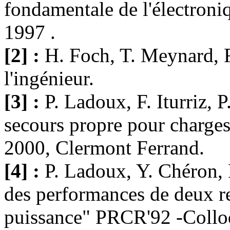
fondamentale de l'électroni
1997 .
[2] :
H. Foch, T. Meynard, F
l'ingénieur.
[3] :
P. Ladoux, F. Iturriz, 
secours propre pour charge
2000, Clermont Ferrand.
[4] :
P. Ladoux, Y. Chéron,
des performances de deux r
puissance" PRCR'92 -Colloq