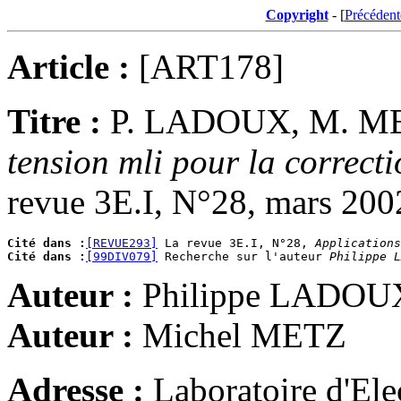
Copyright
- [
Précédent
Article :
[ART178]
Titre :
P. LADOUX, M. M
tension mli pour la correct
revue 3E.I, N°28, mars 2002
Cité dans :
[REVUE293]
 La revue 3E.I, N°28, 
Applications
Cité dans :
[99DIV079]
 Recherche sur l'auteur 
Philippe L
Auteur :
Philippe LADOU
Auteur :
Michel METZ
Adresse :
Laboratoire d'Ele