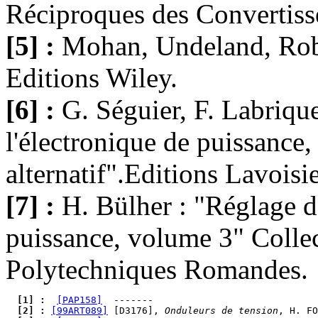
Réciproques des Convertis
[5] :
Mohan, Undeland, Robb
Editions Wiley.
[6] :
G. Séguier, F. Labriqu
l'électronique de puissance
alternatif".Editions Lavoisi
[7] :
H. Bülher : "Réglage d
puissance, volume 3" Collect
Polytechniques Romandes.
  [1] : 
[PAP158]
  [2] : 
[99ART089]
 [D3176], 
Onduleurs de tension