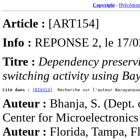
Copyright
- [
Précédent
Article :
[ART154]
Info :
REPONSE 2, le 17/0
Titre :
Dependency preservi
switching activity using Ba
Cité dans :
[DIV313]
  Recherche sur l'auteur 
Narayanasw
Auteur :
Bhanja, S. (Dept.
Center for Microelectronics
Auteur :
Florida, Tampa, F