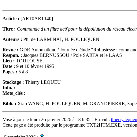
Article :
[ART0ART140]
Titre :
Commande d'un filtre actf pour la dépollution du réseau élect
Auteurs :
Ph. de LARMINAT, H. POULIQUEN
Revue :
GDR Automatique / Journée d'étude "Robustesse : command
Respon. :
Jacques BERNUSSOU / Pole SARTA et le LAAS
Lieu :
TOULOUSE
Date :
9 et 10 février 1995
Pages :
5 à 8
Stockage :
Thierry LEQUEU
Info. :
Mots_clés :
Bibli. :
Xiao WANG, H. POULIQUEN, M. GRANDPIERRE, 3operating Pri
Mise à jour le lundi 26 janvier 2026 à 18 h 35 - E-mail :
thierry.lequ
Cette page a été produite par le programme TXT2HTM.EXE, version