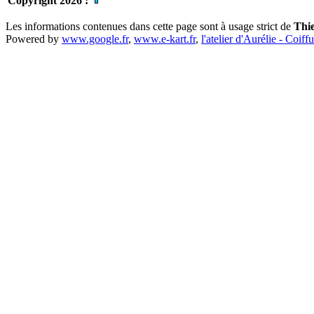
Copyright 2026 :
Les informations contenues dans cette page sont à usage strict de
Thi
Powered by
www.google.fr
,
www.e-kart.fr
,
l'atelier d'Aurélie - Coiff