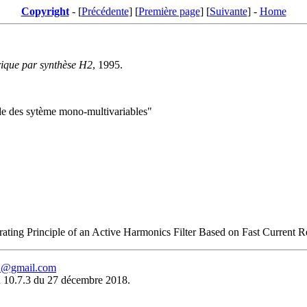
Copyright
- [
Précédente
] [
Première page
] [
Suivante
] -
Home
rique par synthèse H2
, 1995.
e des sytème mono-multivariables"
nciple of an Active Harmonics Filter Based on Fast Current Regu
eu@gmail.com
 10.7.3 du 27 décembre 2018.