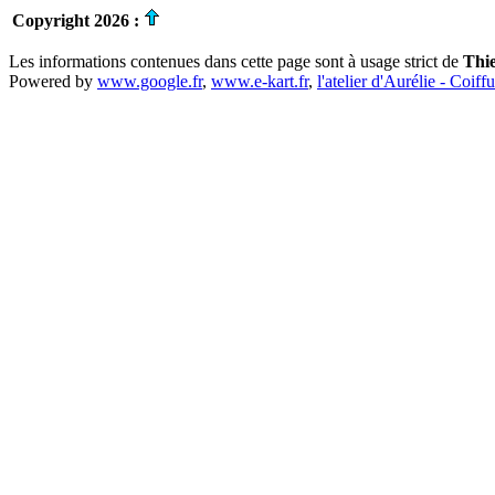
Copyright 2026 :
Les informations contenues dans cette page sont à usage strict de
Thi
Powered by
www.google.fr
,
www.e-kart.fr
,
l'atelier d'Aurélie - Coiff