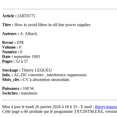
Article :
[ART077]
Titre :
How to avoid filters in off-line power supplies
Auteurs :
A. Albach,
Revue :
EPE
Volume :
0
Numéro :
0
Date :
septembre 1993
Pages :
52 à 57
Stockage :
Thierry LEQUEU
Info. :
AC-DC converter , interference suppression
Mots_clés :
CV à absorption sinusoidale,
Puissance :
100 W.
Switches :
transistors
Mise à jour le lundi 26 janvier 2026 à 18 h 35 - E-mail :
thierry.lequ
Cette page a été produite par le programme TXT2HTM.EXE, version