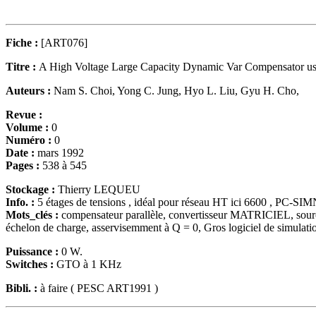
Fiche :
[ART076]
Titre :
A High Voltage Large Capacity Dynamic Var Compensator usin
Auteurs :
Nam S. Choi, Yong C. Jung, Hyo L. Liu, Gyu H. Cho,
Revue :
Volume :
0
Numéro :
0
Date :
mars 1992
Pages :
538 à 545
Stockage :
Thierry LEQUEU
Info. :
5 étages de tensions , idéal pour réseau HT ici 6600 , PC-
Mots_clés :
compensateur parallèle, convertisseur MATRICIEL, source 
échelon de charge, asservisemment à Q = 0, Gros logiciel de simulati
Puissance :
0 W.
Switches :
GTO à 1 KHz
Bibli. :
à faire ( PESC ART1991 )