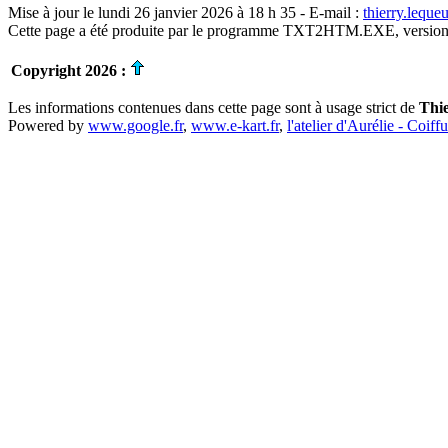
Mise à jour le lundi 26 janvier 2026 à 18 h 35 - E-mail :
thierry.lequ
Cette page a été produite par le programme TXT2HTM.EXE, version
Copyright 2026 :
Les informations contenues dans cette page sont à usage strict de
Thi
Powered by
www.google.fr
,
www.e-kart.fr
,
l'atelier d'Aurélie - Coiff