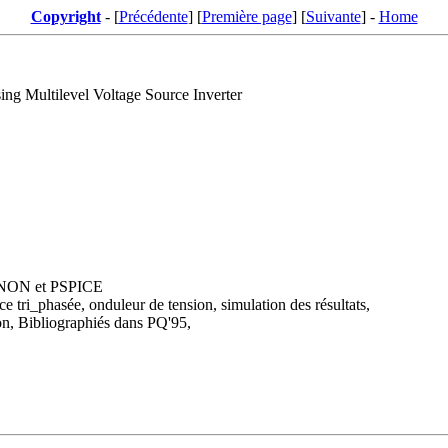
Copyright
- [
Précédente
] [
Première page
] [
Suivante
] -
Home
g Multilevel Voltage Source Inverter
SIMNON et PSPICE
tri_phasée, onduleur de tension, simulation des résultats,
on, Bibliographiés dans PQ'95,