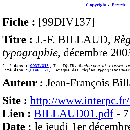
Copyright
- [
Précédent
Fiche :
[99DIV137]
Titre :
J.-F. BILLAUD,
Règ
typographie
, décembre 2005
Cité dans :
[99DIV015]
 T. LEQUEU, 
Recherche d'informatio
Cité dans :
[LIVRE121]
 Lexique des 
règles typographiques
Auteur :
Jean-François Bil
Site :
http://www.interpc.f
Lien :
BILLAUD01.pdf
- 7
Date :
le jeudi 1er décemb