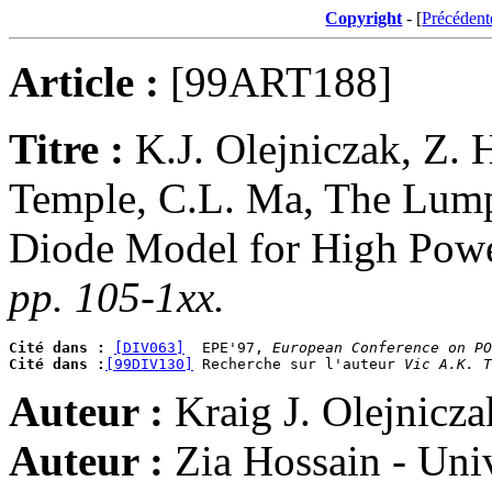
Copyright
- [
Précédent
Article :
[99ART188]
Titre :
K.J. Olejniczak, Z. 
Temple, C.L. Ma,
The Lump
Diode Model for High Powe
pp. 105-1xx.
Cité dans :
[DIV063]
  EPE'97, 
European Conference on PO
Cité dans :
[99DIV130]
 Recherche sur l'auteur 
Vic A.K. T
Auteur :
Kraig J. Olejnicza
Auteur :
Zia Hossain - Uni