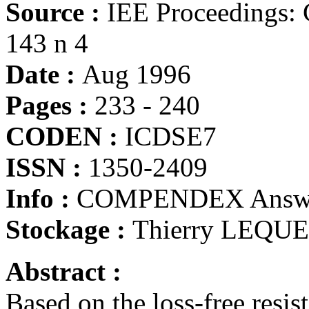
Source :
IEE Proceedings: 
143 n 4
Date :
Aug 1996
Pages :
233 - 240
CODEN :
ICDSE7
ISSN :
1350-2409
Info :
COMPENDEX Answe
Stockage :
Thierry LEQU
Abstract :
Based on the loss-free resis