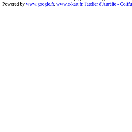
Powered by
www.google.fr
,
www.e-kart.fr
,
l'atelier d'Aurélie - Coiff