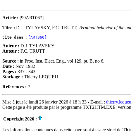
Article :
[99ART067]
Titre :
D.J. TYLAVSKY, F.C. TRUTT,
Terminal behavior of the unc
Cité dans :
[ART060]
Auteur :
D.J. TYLAVSKY
Auteur :
F.C. TRUTT
Source :
in Proc. Inst. Elect. Eng., vol 129, pt. B, no 6.
Date :
Nov. 1982
Pages :
337 - 343
Stockage :
Thierry LEQUEU
References :
7
Mise à jour le lundi 26 janvier 2026 à 18 h 33 - E-mail :
thierry.lequ
Cette page a été produite par le programme TXT2HTM.EXE, version
Copyright 2026 :
Les informations contenues dans cette page sont à usage strict de
Thi