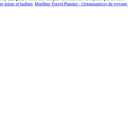
ure mixte et barbier
,
Maelline Travel Planner - Organisatrices de voyage