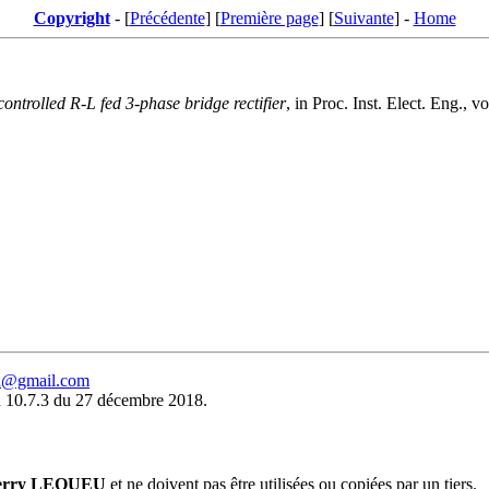
Copyright
- [
Précédente
] [
Première page
] [
Suivante
] -
Home
ontrolled R-L fed 3-phase bridge rectifier
, in Proc. Inst. Elect. Eng., 
eu@gmail.com
 10.7.3 du 27 décembre 2018.
erry LEQUEU
et ne doivent pas être utilisées ou copiées par un tiers.