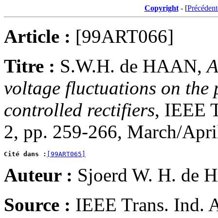
Copyright
- [
Précédent
Article :
[99ART066]
Titre :
S.W.H. de HAAN,
A
voltage fluctuations on the 
controlled rectifiers
, IEEE T
2, pp. 259-266, March/Apri
Cité dans :
[99ART065]
Auteur :
Sjoerd W. H. de
Source :
IEEE Trans. Ind. A