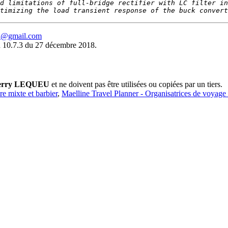
d limitations of full-bridge rectifier with LC filter in
timizing the load transient response of the buck convert
eu@gmail.com
 10.7.3 du 27 décembre 2018.
erry LEQUEU
et ne doivent pas être utilisées ou copiées par un tiers.
ure mixte et barbier
,
Maelline Travel Planner - Organisatrices de voyage