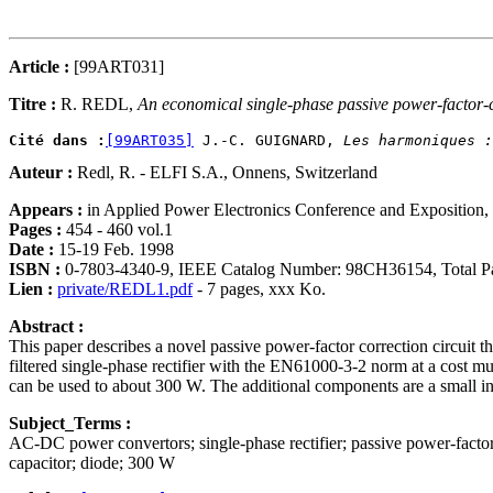
Article :
[99ART031]
Titre :
R. REDL,
An economical single-phase passive power-factor-co
Cité dans :
[99ART035]
 J.-C. GUIGNARD, 
Les harmoniques :
Auteur :
Redl, R. - ELFI S.A., Onnens, Switzerland
Appears :
in Applied Power Electronics Conference and Exposition,
Pages :
454 - 460 vol.1
Date :
15-19 Feb. 1998
ISBN :
0-7803-4340-9, IEEE Catalog Number: 98CH36154, Total Pa
Lien :
private/REDL1.pdf
- 7 pages, xxx Ko.
Abstract :
This paper describes a novel passive power-factor correction circuit t
filtered single-phase rectifier with the EN61000-3-2 norm at a cost m
can be used to about 300 W. The additional components are a small ind
Subject_Terms :
AC-DC power convertors; single-phase rectifier; passive power-factor
capacitor; diode; 300 W