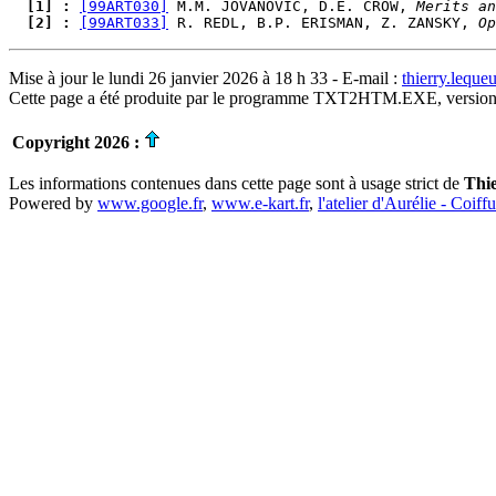
  [1] : 
[99ART030]
 M.M. JOVANOVIC, D.E. CROW, 
Merits an
  [2] : 
[99ART033]
 R. REDL, B.P. ERISMAN, Z. ZANSKY, 
Op
Mise à jour le lundi 26 janvier 2026 à 18 h 33 - E-mail :
thierry.lequ
Cette page a été produite par le programme TXT2HTM.EXE, version
Copyright 2026 :
Les informations contenues dans cette page sont à usage strict de
Thi
Powered by
www.google.fr
,
www.e-kart.fr
,
l'atelier d'Aurélie - Coiff