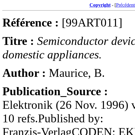
Copyright
- [
Précédent
Référence :
[99ART011]
Titre :
Semiconductor device
domestic appliances.
Author :
Maurice, B.
Publication_Source :
Elektronik (26 Nov. 1996) v
10 refs.Published by:
Franzis-VerlagCODEN: E