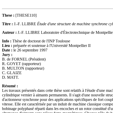
These :
[THESE110]
Titre :
J.-F. LLIBRE
Étude d'une structure de machine synchrone cy
Auteur :
J.-F. LLIBRE Laboratoire d'Électrotechnique de Montpellie
Info :
Thèse de doctorat de l'INP Toulouse
Lieu :
préparée et soutenue à l'Université Montpellier II
Date :
le 26 septembre 1997
Jury :
B. de FORNEL (Président)
R. GOYET (rapporteur)
B. MULTON (rapporteur)
C. GLAIZE
D. MATT.
Résumé :
Les travaux présentés dans cette thèse sont relatifs à l'étude d'une ma
cylindrique vernier à aimants permanents. Il s'agit d'une nouvelle stru
d'actionneur synchrone pour des applications spécifiques de fort coup
vitesse. Elle est caractérisée par un induit de machine classique compo
bobinage polyphasé réparti dans les encoches et un rotor constitué d'