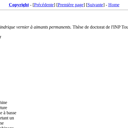
Copyright
- [
Précédente
] [
Première page
] [
Suivante
] -
Home
lindrique vernier à aimants permanents.
Thèse de doctorat de l'INP Tou
r
chine
cture
le à basse
rtant un
une