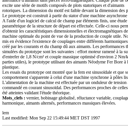
alternance d'aimants sans pièces ferro-magnétiques. Chaque pôle de 
excite une série de motifs composés de plots statoriques et d'aimants
rotoriques. La dimension du motif est faible devant la dimension des p
Le prototype est construit à partir du stator d'une machine asynchrone
A l'aide d'un logiciel de calcul de champ par éléments finis, une étude
paramétrique de la structure de départ est effectuée. Celle-ci nous per
d'obtenir les caractéristiques dimensionnelles et électromagnétiques de
machine optimale du point de vue de la production de couple utile. N
mis en évidence l'existence de couplages entre différents harmoniqu
créé par les courants et du champ dû aux aimants. Les performances t
simulées du prototype sont les suivantes : effort moteur ramené à la su
d'entrefer de 1,8 N/cm² et couple massique optimisé d'environ 2 Nm/
parties utiles), le prototype utilisant des aimants Néodyme Fer Bore à l
plastique.
Les essais du prototype ont montré que la fem est sinusoïdale et que s
comportement s'apparente à celui d'une machine synchrone à pôles lis
L'alimentation de la machine est effectuée par un onduleur de tensio
commandé en courant sinusoïdal. Des performances proches de celles
été atteintes validant l'étude théorique.
Mots_clefs :
vernier, bobinage globalisé, réluctance variable, couplag
harmonique, aimants alternés, performances massiques élevées.
lem
Last modified: Mon Sep 22 15:49:44 MET DST 1997