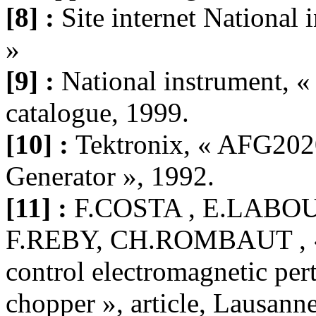
[8] :
Site internet National
»
[9] :
National instrument, 
catalogue, 1999.
[10] :
Tektronix, « AFG2020
Generator », 1992.
[11] :
F.COSTA , E.LABO
F.REBY, CH.ROMBAUT , « A
control electromagnetic pe
chopper », article, Lausann