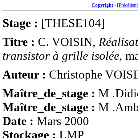
Copyright
- [
Précédent
Stage :
[THESE104]
Titre :
C. VOISIN,
Réalisa
transistor à grille isolée
, m
Auteur :
Christophe VOISI
Maître_de_stage :
M .Did
Maître_de_stage :
M .Am
Date :
Mars 2000
Stockage :
LMP