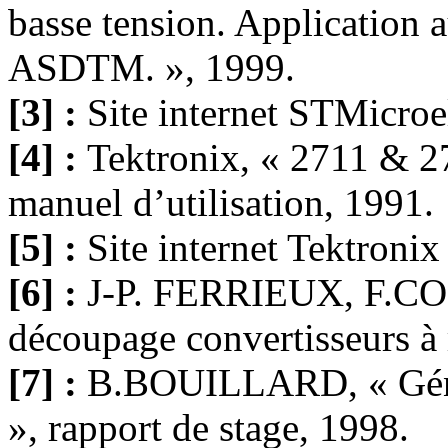
basse tension. Application a
ASDTM. », 1999.
[3] :
Site internet STMicroe
[4] :
Tektronix, « 2711 & 2
manuel d’utilisation, 1991.
[5] :
Site internet Tektroni
[6] :
J-P. FERRIEUX, F.COS
découpage convertisseurs 
[7] :
B.BOUILLARD, « Géné
», rapport de stage, 1998.