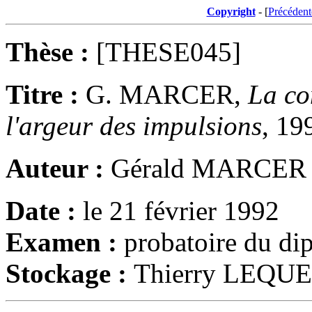
Copyright
- [
Précédent
Thèse :
[THESE045]
Titre :
G. MARCER,
La co
l'argeur des impulsions
, 19
Auteur :
Gérald MARCER
Date :
le 21 février 1992
Examen :
probatoire du di
Stockage :
Thierry LEQU