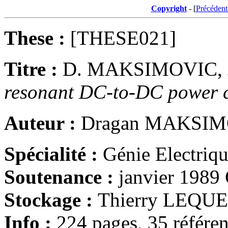
Copyright
- [
Précédent
These :
[THESE021]
Titre :
D. MAKSIMOVIC,
resonant DC-to-DC power c
Auteur :
Dragan MAKSI
Spécialité :
Génie Electriq
Soutenance :
janvier 1989 
Stockage :
Thierry LEQU
Info :
224 pages, 35 référen