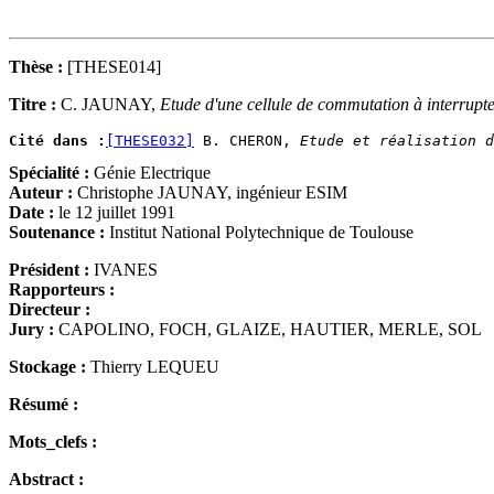
Thèse :
[THESE014]
Titre :
C. JAUNAY,
Etude d'une cellule de commutation à interrupte
Cité dans :
[THESE032]
 B. CHERON, 
Etude et réalisation d
Spécialité :
Génie Electrique
Auteur :
Christophe JAUNAY, ingénieur ESIM
Date :
le 12 juillet 1991
Soutenance :
Institut National Polytechnique de Toulouse
Président :
IVANES
Rapporteurs :
Directeur :
Jury :
CAPOLINO, FOCH, GLAIZE, HAUTIER, MERLE, SOL
Stockage :
Thierry LEQUEU
Résumé :
Mots_clefs :
Abstract :