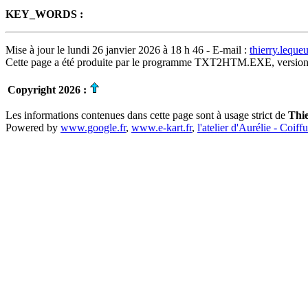
KEY_WORDS :
Mise à jour le lundi 26 janvier 2026 à 18 h 46 - E-mail :
thierry.lequ
Cette page a été produite par le programme TXT2HTM.EXE, version
Copyright 2026 :
Les informations contenues dans cette page sont à usage strict de
Thi
Powered by
www.google.fr
,
www.e-kart.fr
,
l'atelier d'Aurélie - Coiff