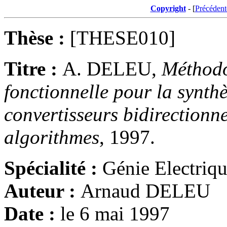
Copyright
- [
Précédent
Thèse :
[THESE010]
Titre :
A. DELEU,
Méthodo
fonctionnelle pour la synt
convertisseurs bidirectionn
algorithmes
, 1997.
Spécialité :
Génie Electriq
Auteur :
Arnaud DELEU
Date :
le 6 mai 1997